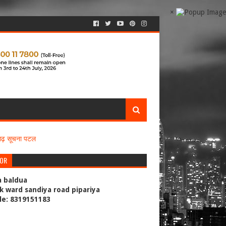
×
सगढ़ सूचना पटल
TOR
a baldua
k ward sandiya road pipariya
le: 8319151183