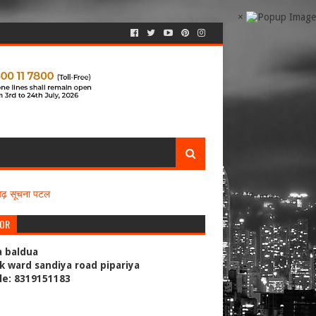
×
सगढ़ सूचना पटल
TOR
a baldua
k ward sandiya road pipariya
le: 8319151183