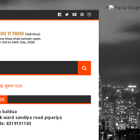
×
सगढ़ सूचना पटल
TOR
a baldua
k ward sandiya road pipariya
le: 8319151183