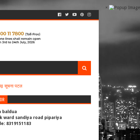
×
सगढ़ सूचना पटल
TOR
a baldua
k ward sandiya road pipariya
le: 8319151183