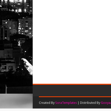
Created By
SoraTemplates
| Distributed By
Gooyaa