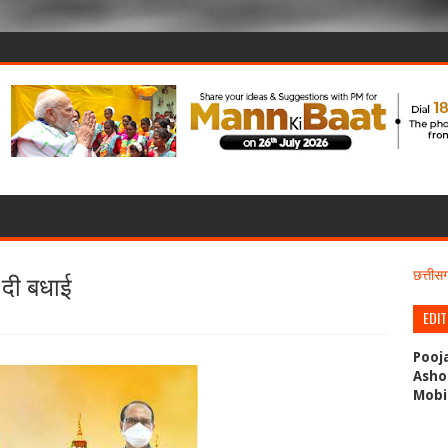
 दी बधाई
छत्ती
EDI
Pooj
Asho
Mobi