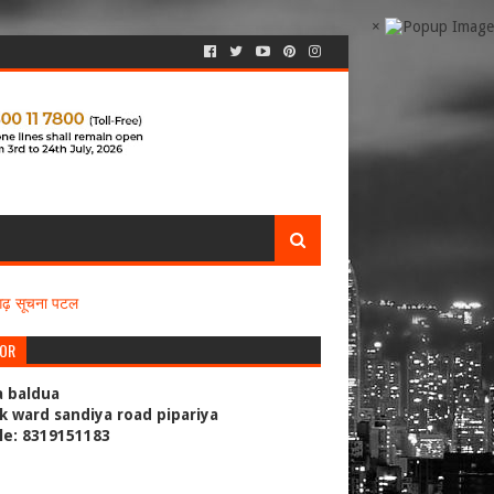
×
सगढ़ सूचना पटल
TOR
a baldua
k ward sandiya road pipariya
le: 8319151183