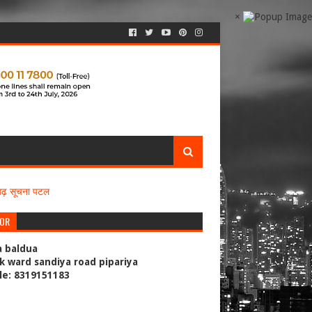
×
सगढ़ सूचना पटल
TOR
a baldua
k ward sandiya road pipariya
le: 8319151183