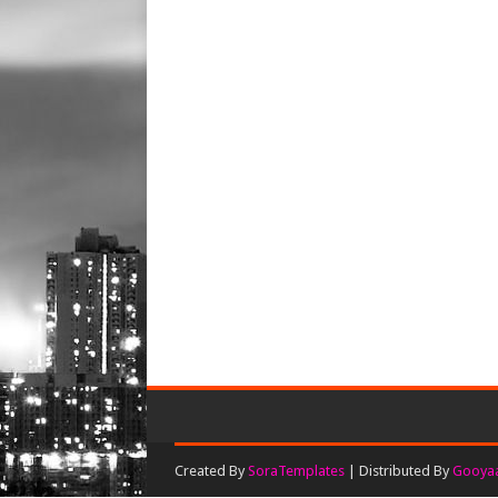
Created By
SoraTemplates
| Distributed By
Gooyaa