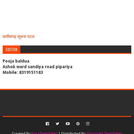
छत्तीसगढ़ सूचना पटल
EDITOR
Pooja baldua
Ashok ward sandiya road pipariya
Mobile: 8319151183
Created By
SoraTemplates
| Distributed By
Gooyaabi Templates