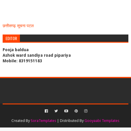
छत्तीसगढ़ सूचना पटल
EDITOR
Pooja baldua
Ashok ward sandiya road pipariya
Mobile: 8319151183
Created By
SoraTemplates
| Distributed By
Gooyaabi Templates