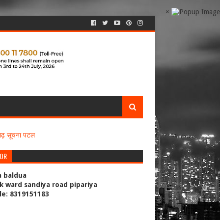
×
सगढ़ सूचना पटल
TOR
a baldua
k ward sandiya road pipariya
le: 8319151183