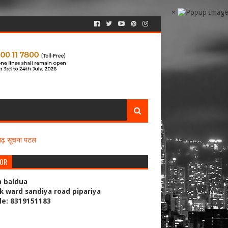
×
सगढ़ सूचना पटल
TOR
a baldua
k ward sandiya road pipariya
le: 8319151183