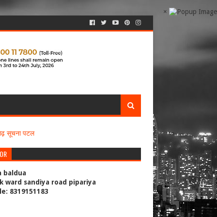
×
सगढ़ सूचना पटल
TOR
a baldua
k ward sandiya road pipariya
le: 8319151183