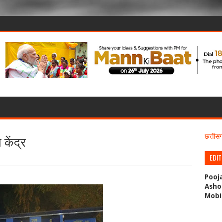
केंद्र
छत्ती
EDI
Pooj
Asho
Mobi