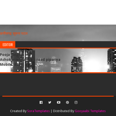
छत्तीसगढ़ सूचना पटल
EDITOR
Pooja baldua
Ashok ward sandiya road pipariya
Mobile: 8319151183
Created By
SoraTemplates
| Distributed By
Gooyaabi Templates